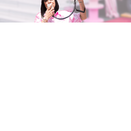
ASSISTENZA CLIENTI
CHI SIAMO
Spedizioni
Il mondo VeraLab
Metodi di pagamento
VeraLab Magazine
FAQ
VeraLab Store
Contatti
VeraLab Institute
Istruzioni prodotti
Diventa rivenditore
Resi e recessi
Press Area
MY ACCOUNT
AREA LEGALE
Entra in my account
Condizioni generali
I miei ordini
Regolamenti concorsi
Contenuti extra
Vantaggi shop online
La mia wishlist
Privacy Policy