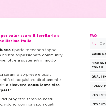
per valorizzare il territorio e
FAQ
bellissima Italia.
 Museo
riparte toccando tappe
COME R
 la nostra appassionata community
Mi di
ne, oltre a sostenerli in modo
BISOGNA
CONSUL
i saranno sorprese e ospiti
QUALI S
ortunità di acquistare direttamente
riti
e ricevere consulenze viso
POSSO P
xpert!
L’EVENT
 del progetto saranno nostri
dividono con noi valori quali
L’EVENT