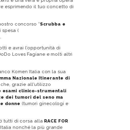
tenti e una vera e propria opera
are esprimendo il tuo concetto di
 nostro concorso “
Scrubba e
i spesa (
.
otti e avrai l’opportunità di
DoDo Loves Fagiane e molti altri
ianco Komen Italia con la sua
mma Nazionale Itinerante di
che, grazie all'utilizzo
e esami clinico-strumentali
oce dei tumori del seno ma
lle donne
(tumori ginecologi e
 tutti di corsa alla
RACE FOR
Italia nonché la più grande