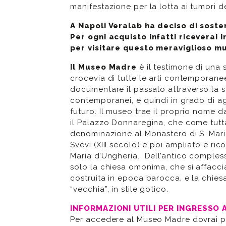
manifestazione per la lotta ai tumori d
A Napoli Veralab ha deciso di sost
Per ogni acquisto infatti riceverai i
per visitare questo meraviglioso m
Il Museo Madre
è il testimone di una
crocevia di tutte le arti contemporanee
documentare il passato attraverso la se
contemporanei, e quindi in grado di agi
futuro. Il museo trae il proprio nome da
il Palazzo Donnaregina, che come tutta
denominazione al Monastero di S. Mar
Svevi (XIII secolo) e poi ampliato e ric
Maria d’Ungheria. Dell’antico comple
solo la chiesa omonima, che si affacc
costruita in epoca barocca, e la chie
“vecchia”, in stile gotico.
INFORMAZIONI UTILI PER INGRESSO 
Per accedere al Museo Madre dovrai pre