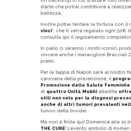
Un backdrop in cui scattare foto diver
d’arte che potrai contribuire a realizz
bellezza.
Inoltre potrai tentare la fortuna con il
vinci
”, che ti verrà regalato ogni 50€ d
consulta qui il regolamento completo
)
In palio ci saranno i nostri iconici prod
vincere anche i meravigliosi Bracciali 
premi.
Per la tappa di Napoli sarà al nostro f
carovana della prevenzione, il
progra
Promozione della Salute Femminile
di
quattro Unità Mobili
allestite
offr
utili non solo per la diagnosi prec
anche di altri tumori prevalenti ne
tumori della tiroide).
Ma non è finita qui! Domenica alle 10.00
THE CURE
! L’evento simbolo di Komen 