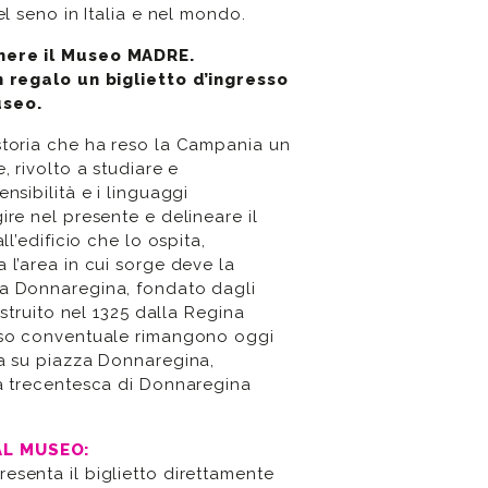
el seno in Italia e nel mondo.
enere il Museo MADRE.
n regalo un biglietto d’ingresso
useo.
 storia che ha reso la Campania un
, rivolto a studiare e
nsibilità e i linguaggi
re nel presente e delineare il
ll’edificio che lo ospita,
 l’area in cui sorge deve la
ia Donnaregina, fondato dagli
ostruito nel 1325 dalla Regina
sso conventuale rimangono oggi
ia su piazza Donnaregina,
sa trecentesca di Donnaregina
AL MUSEO:
senta il biglietto direttamente