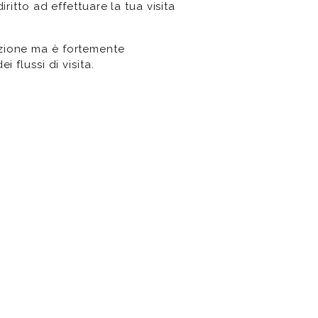
ritto ad effettuare la tua visita
zione ma è fortemente
 flussi di visita.
 data dall’emissione.
ì e Sabato
hiusura.
e.