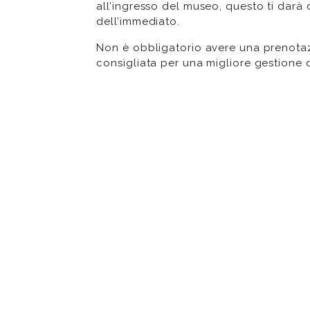
all’ingresso del museo, questo ti darà di
dell’immediato.
Non è obbligatorio avere una prenota
consigliata per una migliore gestione dei
Il biglietto ha validità di tre mesi a far
ORARI:
Lunedì, Mercoledì, Giovedì, Venerd
dalle ore 10.00 alle ore 19.30
Domenica
dalle ore 10.00 alle ore 20.00
L’ultimo accesso è un’ora prima della c
Martedì
: giorno di chiusura settimanal
CONTATTI:
Tel
? : +39 081 19528498
Email
? :
info@madrenapoli.it